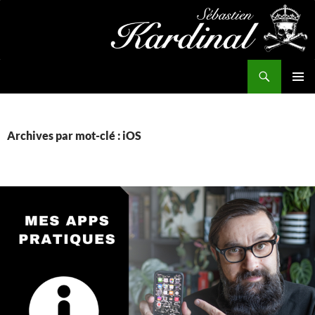
Aller
au
contenu
Recherche
Kardinal.fr
MENU
PRINCI
Archives par mot-clé : iOS