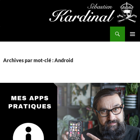
Aller
au
contenu
Recherche
Kardinal.fr
MENU
PRINCI
Archives par mot-clé : Android