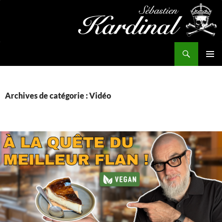
Aller
au
contenu
Recherche
Kardinal.fr
MENU
PRINCI
Archives de catégorie : Vidéo