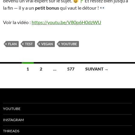
devenu un vrai expert sur le sujet.
Et restez bien jusqu’à
la fin — il y a un
petit bonus
qui vaut le détour !
Voir la vidéo :
https://youtu.be/V80p6H0dzWU
FLAN
TEST
VEGAN
YOUTUBE
Navigation
1
2
…
577
SUIVANT →
des
articles
YOUTUBE
INSTAGRAM
THREADS