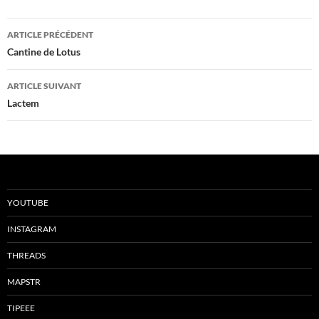
Navigation
ARTICLE PRÉCÉDENT
des
Cantine de Lotus
articles
ARTICLE SUIVANT
Lactem
YOUTUBE
INSTAGRAM
THREADS
MAPSTR
TIPEEE