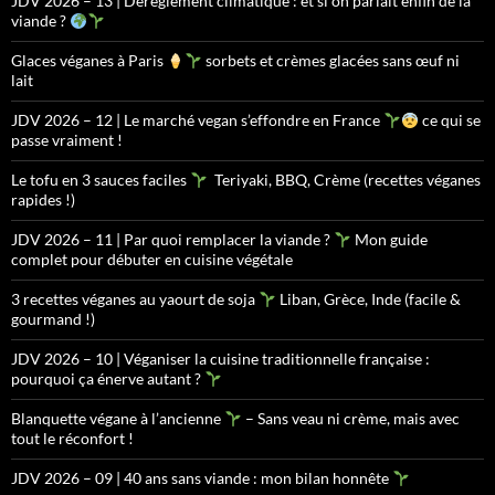
JDV 2026 – 13 | Dérèglement climatique : et si on parlait enfin de la
viande ?
Glaces véganes à Paris
sorbets et crèmes glacées sans œuf ni
lait
JDV 2026 – 12 | Le marché vegan s’effondre en France
ce qui se
passe vraiment !
Le tofu en 3 sauces faciles
Teriyaki, BBQ, Crème (recettes véganes
rapides !)
JDV 2026 – 11 | Par quoi remplacer la viande ?
Mon guide
complet pour débuter en cuisine végétale
3 recettes véganes au yaourt de soja
Liban, Grèce, Inde (facile &
gourmand !)
JDV 2026 – 10 | Véganiser la cuisine traditionnelle française :
pourquoi ça énerve autant ?
Blanquette végane à l’ancienne
– Sans veau ni crème, mais avec
tout le réconfort !
JDV 2026 – 09 | 40 ans sans viande : mon bilan honnête