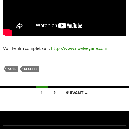
Voir le film complet sur :
http://www.noelvegane.com
NOËL
RECETTE
Navigation
1
2
SUIVANT →
des
articles