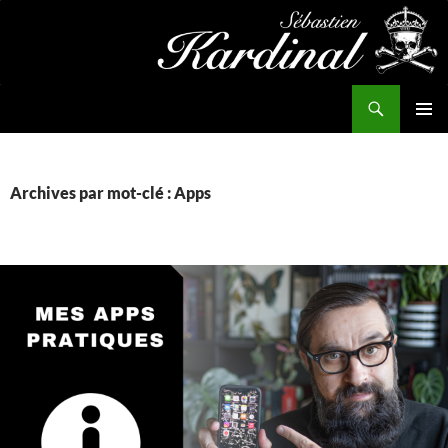
Aller
au
contenu
Recherche
Kardinal.fr
MENU
PRINCI
Archives par mot-clé : Apps