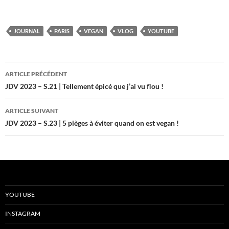
JOURNAL
PARIS
VEGAN
VLOG
YOUTUBE
Navigation
ARTICLE PRÉCÉDENT
des
JDV 2023 – S.21 | Tellement épicé que j’ai vu flou !
articles
ARTICLE SUIVANT
JDV 2023 – S.23 | 5 pièges à éviter quand on est vegan !
YOUTUBE
INSTAGRAM