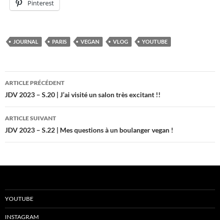
Pinterest
JOURNAL
PARIS
VEGAN
VLOG
YOUTUBE
Navigation
ARTICLE PRÉCÉDENT
des
JDV 2023 – S.20 | J’ai visité un salon très excitant !!
articles
ARTICLE SUIVANT
JDV 2023 – S.22 | Mes questions à un boulanger vegan !
YOUTUBE
INSTAGRAM