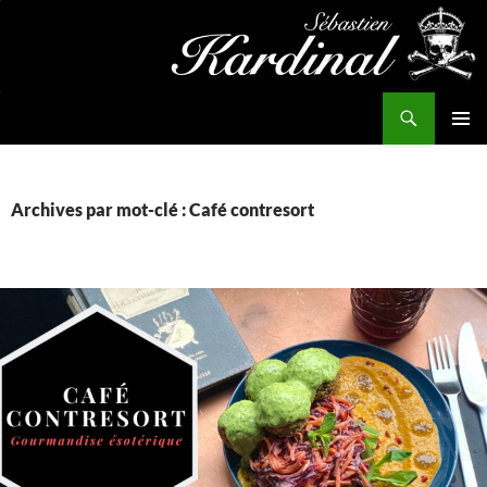
Aller
au
contenu
Recherche
Kardinal.fr
MENU
PRINCI
Archives par mot-clé : Café contresort