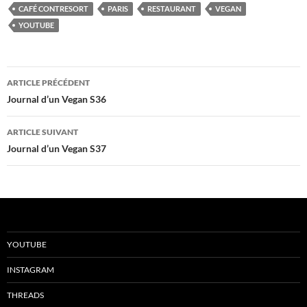
CAFÉ CONTRESORT
PARIS
RESTAURANT
VEGAN
YOUTUBE
Navigation
ARTICLE PRÉCÉDENT
des
Journal d’un Vegan S36
articles
ARTICLE SUIVANT
Journal d’un Vegan S37
YOUTUBE
INSTAGRAM
THREADS