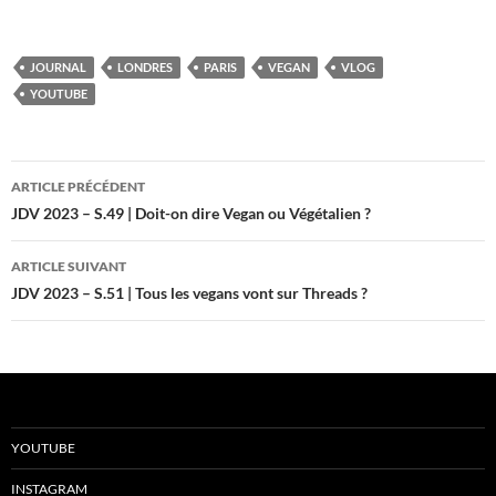
JOURNAL
LONDRES
PARIS
VEGAN
VLOG
YOUTUBE
Navigation
ARTICLE PRÉCÉDENT
des
JDV 2023 – S.49 | Doit-on dire Vegan ou Végétalien ?
articles
ARTICLE SUIVANT
JDV 2023 – S.51 | Tous les vegans vont sur Threads ?
YOUTUBE
INSTAGRAM