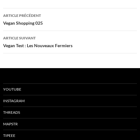
Navigation
ARTICLE PRÉCÉDENT
des
Vegan Shopping 025
articles
ARTICLE SUIVANT
Vegan Test : Les Nouveaux Fermiers
YOUTUBE
INSTAGRAM
THREADS
MAPSTR
TIPEEE