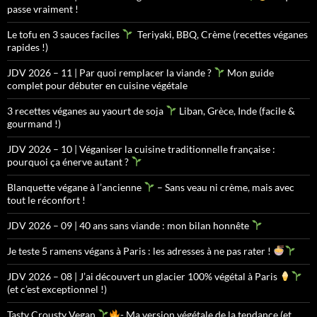
passe vraiment !
Le tofu en 3 sauces faciles
Teriyaki, BBQ, Crème (recettes véganes
rapides !)
JDV 2026 – 11 | Par quoi remplacer la viande ?
Mon guide
complet pour débuter en cuisine végétale
3 recettes véganes au yaourt de soja
Liban, Grèce, Inde (facile &
gourmand !)
JDV 2026 – 10 | Véganiser la cuisine traditionnelle française :
pourquoi ça énerve autant ?
Blanquette végane à l’ancienne
– Sans veau ni crème, mais avec
tout le réconfort !
JDV 2026 – 09 | 40 ans sans viande : mon bilan honnête
Je teste 5 ramens végans à Paris : les adresses à ne pas rater !
JDV 2026 – 08 | J’ai découvert un glacier 100% végétal à Paris
(et c’est exceptionnel !)
Tasty Crousty Vegan
- Ma version végétale de la tendance (et