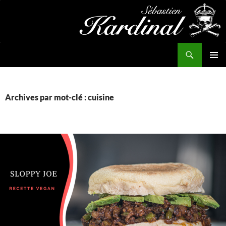
Aller
au
contenu
Recherche
Kardinal.fr
MENU
PRINCI
Archives par mot-clé : cuisine