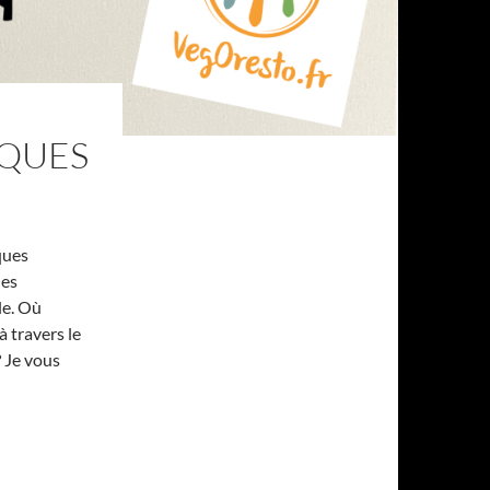
IQUES
ques
les
le. Où
 travers le
? Je vous