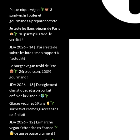
Pique-nique végan
3
sandwichs faciles et
gourmands à préparer cet été
Je teste les flans végans de Paris
10 parts plus tard, le
verdict !
JDV 2026 – 14 | J’ai arrêté de
suivre les infos : mon rapport à
l’actualité
Le burger végan froid de l’été
Zéro cuisson, 100%
gourmand !
JDV 2026 – 13 | Dérèglement
climatique : et si on parlait
enfin de la viande ?
Glaces véganes à Paris
sorbets et crèmes glacées sans
œuf ni lait
JDV 2026 – 12 | Le marché
vegan s’effondre en France
ce qui se passe vraiment !