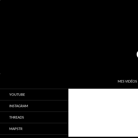
Aller
au
contenu
Recherche
Kardinal.fr
MES VIDÉOS
Le site officiel de Sébastien Kardinal
YOUTUBE
INSTAGRAM
THREADS
MAPSTR