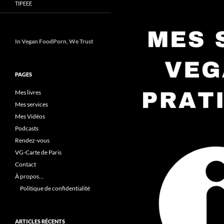
TIPEEE
In Vegan FoodPorn, We Trust
PAGES
Mes livres
Mes services
Mes Vidéos
Podcasts
Rendez-vous
VG-Carte de Paris
Contact
À propos…
Politique de confidentialité
ARTICLES RÉCENTS