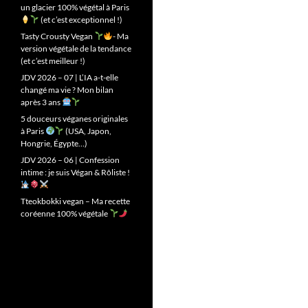
un glacier 100% végétal à Paris
(et c’est exceptionnel !)
Tasty Crousty Vegan
- Ma
version végétale de la tendance
(et c’est meilleur !)
JDV 2026 – 07 | L’IA a-t-elle
changé ma vie ? Mon bilan
après 3 ans
5 douceurs véganes originales
à Paris
(USA, Japon,
Hongrie, Égypte…)
JDV 2026 – 06 | Confession
intime : je suis Végan & Rôliste !
Tteokbokki vegan – Ma recette
coréenne 100% végétale