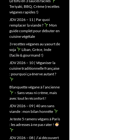
Le tofu en 3 sauces faciles
Teriyaki, BBQ, Crème (recettes
véganes rapides !)
JDV 2026 – 11 | Par quoi
remplacer la viande ?
Mon
guide complet pour débuter en
cuisine végétale
3 recettes véganes au yaourt de
soja
Liban, Grèce, Inde
(facile & gourmand !)
JDV 2026 – 10 | Véganiser la
cuisine traditionnelle française
: pourquoi ça énerve autant ?
Blanquette végane à l’ancienne
– Sans veau ni crème, mais
avec tout le réconfort !
JDV 2026 – 09 | 40 ans sans
viande : mon bilan honnête
Je teste 5 ramens végans à Paris
: les adresses à ne pas rater !
JDV 2026 – 08 | J’ai découvert