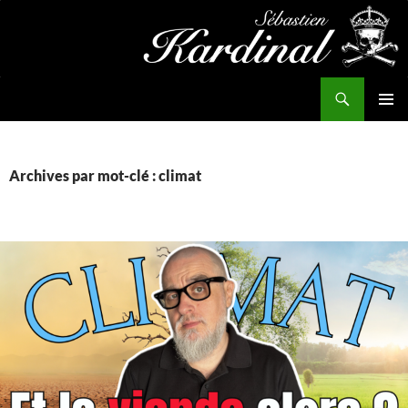
Aller
au
contenu
Recherche
Kardinal.fr
MENU
PRINCI
Archives par mot-clé : climat