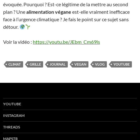
évoquée. Pourquoi ? Est-ce légitime de la mettre au second
plan ? Une
alimentation végane
est-elle vraiment inefficace
face à l’urgence climatique ? Je fais le point sur ce sujet sans
détour.
Voir la vidéo :
https://youtu.be/JEbm_Cm69ls
CLIMAT
GRILLE
JOURNAL
VEGAN
VLOG
YOUTUBE
YOUTUBE
INSTAGRAM
THREADS
MAPSTR