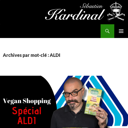
Aller
au
contenu
Recherche
Kardinal.fr
MENU
PRINCI
Archives par mot-clé : ALDI