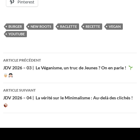
Pinterest
BURGER
NEW ROOTS
RACLETTE
RECETTE
VEGAN
YOUTUBE
Navigation
ARTICLE PRÉCÉDENT
des
JDV 2026 – 03 | Le Véganisme, un truc de Jeunes ? On en parle !
articles
ARTICLE SUIVANT
JDV 2026 – 04 | La vérité sur le Minimalisme : Au-delà des clichés !