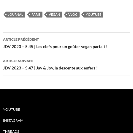
JOURNAL
PARIS
VEGAN
VLOG
YOUTUBE
Navigation
ARTICLE PRÉCÉDENT
des
JDV 2023 – S.45 | Les clefs pour un goûter vegan parfait !
articles
ARTICLE SUIVANT
JDV 2023 – S.47 | Jay & Joy, la descente aux enfers !
YOUTUBE
INSTAGRAM
THREADS