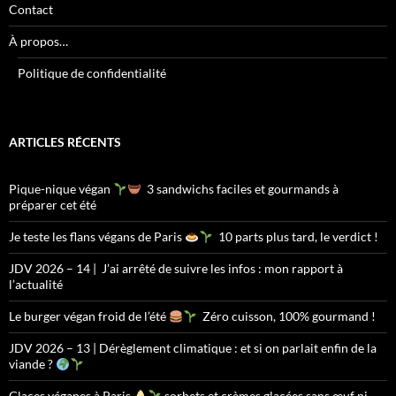
Contact
À propos…
Politique de confidentialité
ARTICLES RÉCENTS
Pique-nique végan
3 sandwichs faciles et gourmands à
préparer cet été
Je teste les flans végans de Paris
10 parts plus tard, le verdict !
JDV 2026 – 14 | J’ai arrêté de suivre les infos : mon rapport à
l’actualité
Le burger végan froid de l’été
Zéro cuisson, 100% gourmand !
JDV 2026 – 13 | Dérèglement climatique : et si on parlait enfin de la
viande ?
Glaces véganes à Paris
sorbets et crèmes glacées sans œuf ni