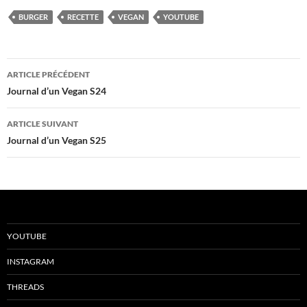
BURGER
RECETTE
VEGAN
YOUTUBE
Navigation
ARTICLE PRÉCÉDENT
des
Journal d’un Vegan S24
articles
ARTICLE SUIVANT
Journal d’un Vegan S25
YOUTUBE
INSTAGRAM
THREADS