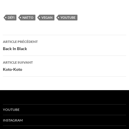
DÉFI
NATTO
VEGAN
YOUTUBE
Navigation
ARTICLE PRÉCÉDENT
des
Back In Black
articles
ARTICLE SUIVANT
Koto-Koto
YOUTUBE
INSTAGRAM