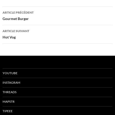
Navigation
ARTICLE PRÉCÉDENT
des
Gourmet Burger
articles
ARTICLE SUIVANT
Hot Vog
YOUTUBE
INSTAGRAM
THREADS
MAPSTR
TIPEEE