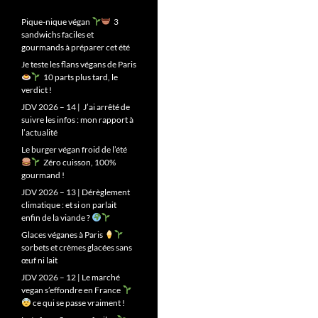
Pique-nique végan
3
sandwichs faciles et
gourmands à préparer cet été
Je teste les flans végans de Paris
10 parts plus tard, le
verdict !
JDV 2026 – 14 | J’ai arrêté de
suivre les infos : mon rapport à
l’actualité
Le burger végan froid de l’été
Zéro cuisson, 100%
gourmand !
JDV 2026 – 13 | Dérèglement
climatique : et si on parlait
enfin de la viande ?
Glaces véganes à Paris
sorbets et crèmes glacées sans
œuf ni lait
JDV 2026 – 12 | Le marché
vegan s’effondre en France
ce qui se passe vraiment !