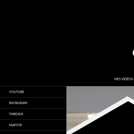
Aller
au
contenu
Recherche
Kardinal.fr
MES VIDÉOS
Le site officiel de Sébastien Kardinal
YOUTUBE
INSTAGRAM
THREADS
MAPSTR