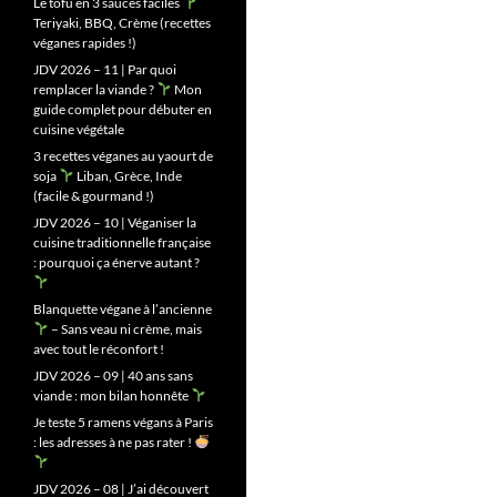
Le tofu en 3 sauces faciles
Teriyaki, BBQ, Crème (recettes
véganes rapides !)
JDV 2026 – 11 | Par quoi
remplacer la viande ?
Mon
guide complet pour débuter en
cuisine végétale
3 recettes véganes au yaourt de
soja
Liban, Grèce, Inde
(facile & gourmand !)
JDV 2026 – 10 | Véganiser la
cuisine traditionnelle française
: pourquoi ça énerve autant ?
Blanquette végane à l’ancienne
– Sans veau ni crème, mais
avec tout le réconfort !
JDV 2026 – 09 | 40 ans sans
viande : mon bilan honnête
Je teste 5 ramens végans à Paris
: les adresses à ne pas rater !
JDV 2026 – 08 | J’ai découvert