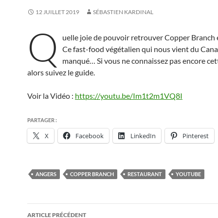
12 JUILLET 2019
SÉBASTIEN KARDINAL
Q
uelle joie de pouvoir retrouver Copper Branch 
Ce fast-food végétalien qui nous vient du Cana
manqué… Si vous ne connaissez pas encore cet
alors suivez le guide.
Voir la Vidéo :
https://youtu.be/Im1t2m1VQ8I
PARTAGER :
X
Facebook
LinkedIn
Pinterest
ANGERS
COPPER BRANCH
RESTAURANT
YOUTUBE
Navigation
ARTICLE PRÉCÉDENT