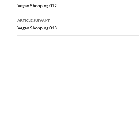
des
Vegan Shopping 012
articles
ARTICLE SUIVANT
Vegan Shopping 013