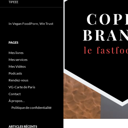
TIPEEE
In Vegan FoodPorn, We Trust
PAGES
Mes livres
Mes services
Mes Vidéos
Podcasts
Rendez-vous
VG-Carte de Paris
Contact
À propos…
Politique de confidentialité
ARTICLES RÉCENTS