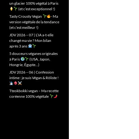
un glacier 100% végétal à Paris
(et c’est exceptionnel !)
Tasty Crousty Vegan
- Ma
version végétale de la tendance
(et c’est meilleur !)
JDV 2026 – 07 | L’IA a-t-elle
changé ma vie ? Mon bilan
après 3 ans
5 douceurs véganes originales
à Paris
(USA, Japon,
Hongrie, Égypte…)
JDV 2026 – 06 | Confession
intime : je suis Végan & Rôliste !
Tteokbokki vegan – Ma recette
coréenne 100% végétale