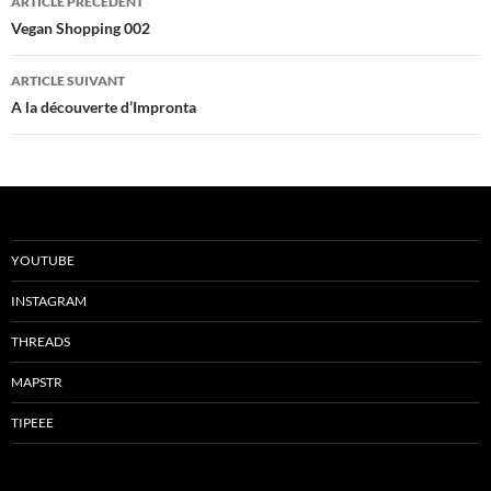
ARTICLE PRÉCÉDENT
des
Vegan Shopping 002
articles
ARTICLE SUIVANT
A la découverte d’Impronta
YOUTUBE
INSTAGRAM
THREADS
MAPSTR
TIPEEE