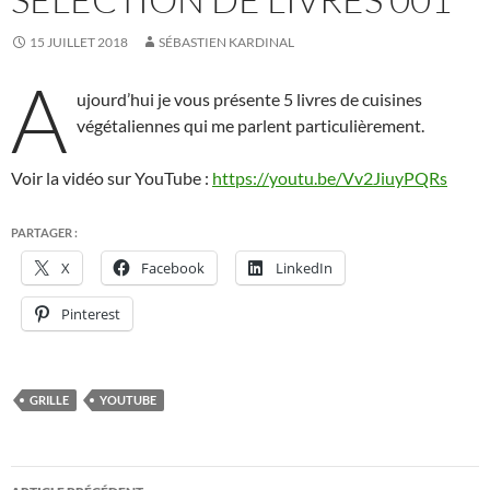
15 JUILLET 2018
SÉBASTIEN KARDINAL
A
ujourd’hui je vous présente 5 livres de cuisines
végétaliennes qui me parlent particulièrement.
Voir la vidéo sur YouTube :
https://youtu.be/Vv2JiuyPQRs
PARTAGER :
X
Facebook
LinkedIn
Pinterest
GRILLE
YOUTUBE
Navigation