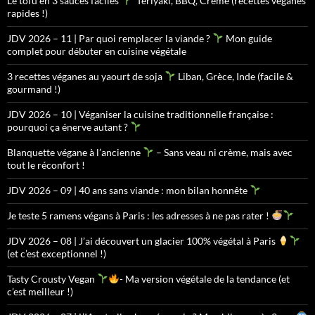
Le tofu en 3 sauces faciles
Teriyaki, BBQ, Crème (recettes véganes
rapides !)
JDV 2026 – 11 | Par quoi remplacer la viande ?
Mon guide
complet pour débuter en cuisine végétale
3 recettes véganes au yaourt de soja
Liban, Grèce, Inde (facile &
gourmand !)
JDV 2026 – 10 | Véganiser la cuisine traditionnelle française :
pourquoi ça énerve autant ?
Blanquette végane à l’ancienne
– Sans veau ni crème, mais avec
tout le réconfort !
JDV 2026 – 09 | 40 ans sans viande : mon bilan honnête
Je teste 5 ramens végans à Paris : les adresses à ne pas rater !
JDV 2026 – 08 | J’ai découvert un glacier 100% végétal à Paris
(et c’est exceptionnel !)
Tasty Crousty Vegan
- Ma version végétale de la tendance (et
c’est meilleur !)