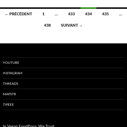
Navigation
← PRÉCÉDENT
1
…
433
434
435
…
des
438
SUIVANT →
articles
YOUTUBE
INSTAGRAM
THREADS
MAPSTR
TIPEEE
In Vegan FoodPorn, We Trust