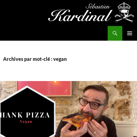
Aller
au
contenu
Recherche
Kardinal.fr
MENU
PRINCI
Archives par mot-clé : vegan