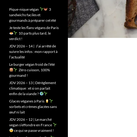
Pique-nique végan
3
sandwichs faciles et
gourmands à préparer cet été
Je teste les flans végans de Paris
10 parts plus tard, le
verdict !
JDV 2026 – 14 | J’ai arrêté de
suivre les infos : mon rapport à
l’actualité
Le burger végan froid de l’été
Zéro cuisson, 100%
gourmand !
JDV 2026 – 13 | Dérèglement
climatique : et si on parlait
enfin de la viande ?
Glaces véganes à Paris
sorbets et crèmes glacées sans
œuf ni lait
JDV 2026 – 12 | Le marché
vegan s’effondre en France
ce qui se passe vraiment !