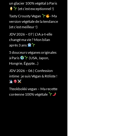
un glacier 100% végétal à Paris
(et c’est exceptionnel !)
Tasty Crousty Vegan
- Ma
version végétale de la tendance
(et c’est meilleur !)
JDV 2026 – 07 | L’IA a-t-elle
changé ma vie ? Mon bilan
après 3 ans
5 douceurs véganes originales
à Paris
(USA, Japon,
Hongrie, Égypte…)
JDV 2026 – 06 | Confession
intime : je suis Végan & Rôliste !
Tteokbokki vegan – Ma recette
coréenne 100% végétale