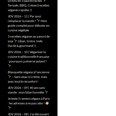
Le tofu en 3 sauces faciles
Teriyaki, BBQ, Crème (recettes
véganes rapides !)
JDV 2026 – 11 | Par quoi
remplacer la viande ?
Mon
guide complet pour débuter en
cuisine végétale
3 recettes véganes au yaourt de
soja
Liban, Grèce, Inde
(facile & gourmand !)
JDV 2026 – 10 | Véganiser la
cuisine traditionnelle française
: pourquoi ça énerve autant ?
Blanquette végane à l’ancienne
– Sans veau ni crème, mais
avec tout le réconfort !
JDV 2026 – 09 | 40 ans sans
viande : mon bilan honnête
Je teste 5 ramens végans à Paris
: les adresses à ne pas rater !
JDV 2026 – 08 | J’ai découvert