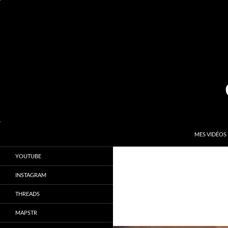
Aller
au
contenu
Recherche
Kardinal.fr
MES VIDÉOS
Le site officiel de Sébastien Kardinal
YOUTUBE
INSTAGRAM
THREADS
MAPSTR