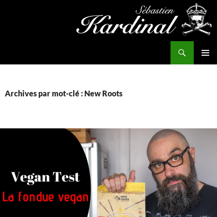
Aller
au
contenu
Recherche
Kardinal.fr
MENU
PRINCI
Archives par mot-clé : New Roots