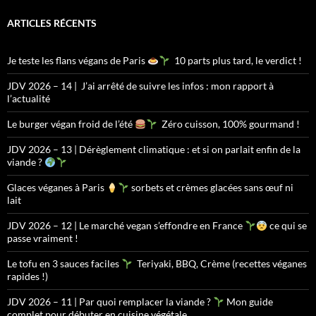
ARTICLES RÉCENTS
Je teste les flans végans de Paris
10 parts plus tard, le verdict !
JDV 2026 – 14 | J’ai arrêté de suivre les infos : mon rapport à
l’actualité
Le burger végan froid de l’été
Zéro cuisson, 100% gourmand !
JDV 2026 – 13 | Dérèglement climatique : et si on parlait enfin de la
viande ?
Glaces véganes à Paris
sorbets et crèmes glacées sans œuf ni
lait
JDV 2026 – 12 | Le marché vegan s’effondre en France
ce qui se
passe vraiment !
Le tofu en 3 sauces faciles
Teriyaki, BBQ, Crème (recettes véganes
rapides !)
JDV 2026 – 11 | Par quoi remplacer la viande ?
Mon guide
complet pour débuter en cuisine végétale