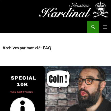
Aller
au
contenu
Recherche
Kardinal.fr
MENU
PRINCI
Archives par mot-clé : FAQ