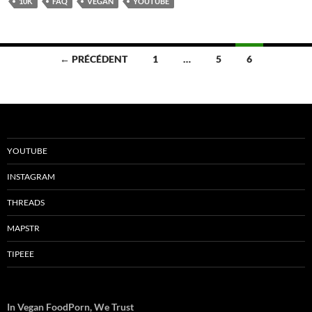
10K
FAQ
VEGAN
YOUTUBE
Navigation
← PRÉCÉDENT
1
…
5
6
des
articles
YOUTUBE
INSTAGRAM
THREADS
MAPSTR
TIPEEE
In Vegan FoodPorn, We Trust