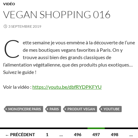
VIDÉO
VEGAN SHOPPING 016
3 SEPTEMBRE 2019
C
ette semaine je vous emmène à la découverte de l’une
de mes boutiques vegans favorites à Paris. On y
trouve aussi bien des grands classiques de
l’alimentation végétalienne, que des produits plus exotiques…
Suivez le guide !
Voir la vidéo :
https://youtu.be/dbfRYDPKFYU
MON EPICERIE PARIS
PARIS
PRODUIT VEGAN
YOUTUBE
Navigation
← PRÉCÉDENT
1
…
496
497
498
…