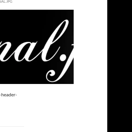
AL.JPG
-header-