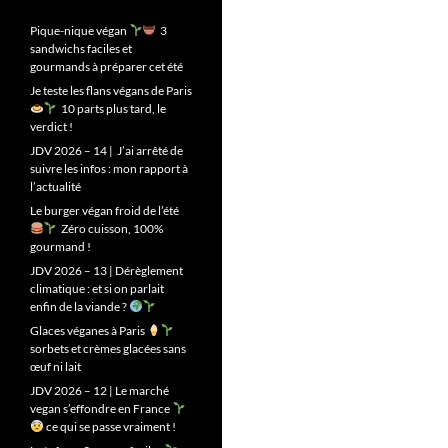
Pique-nique végan
3
sandwichs faciles et
gourmands à préparer cet été
Je teste les flans végans de Paris
10 parts plus tard, le
verdict !
JDV 2026 – 14 | J’ai arrêté de
suivre les infos : mon rapport à
l’actualité
Le burger végan froid de l’été
Zéro cuisson, 100%
gourmand !
JDV 2026 – 13 | Dérèglement
climatique : et si on parlait
enfin de la viande ?
Glaces véganes à Paris
sorbets et crèmes glacées sans
œuf ni lait
JDV 2026 – 12 | Le marché
vegan s’effondre en France
ce qui se passe vraiment !