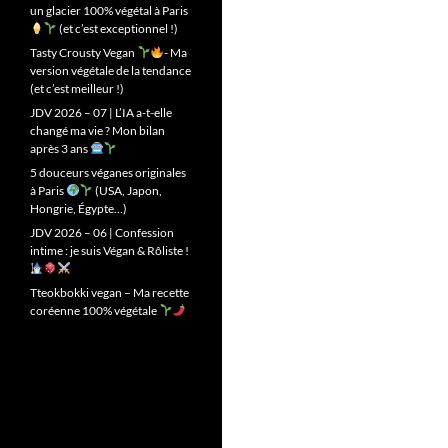
un glacier 100% végétal à Paris
(et c’est exceptionnel !)
Tasty Crousty Vegan
- Ma
version végétale de la tendance
(et c’est meilleur !)
JDV 2026 – 07 | L’IA a-t-elle
changé ma vie ? Mon bilan
après 3 ans
5 douceurs véganes originales
à Paris
(USA, Japon,
Hongrie, Égypte…)
JDV 2026 – 06 | Confession
intime : je suis Végan & Rôliste !
Tteokbokki vegan – Ma recette
coréenne 100% végétale