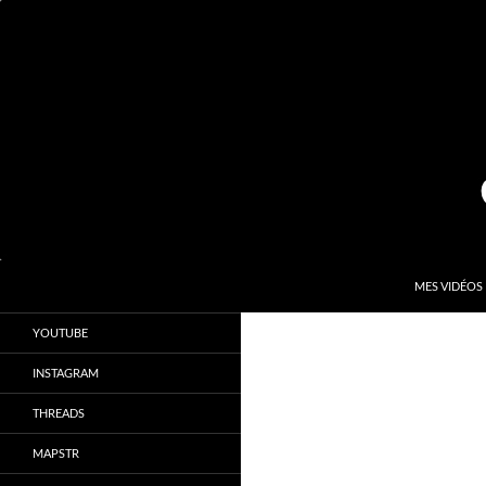
Aller
au
contenu
Recherche
Kardinal.fr
MES VIDÉOS
Le site officiel de Sébastien Kardinal
YOUTUBE
INSTAGRAM
THREADS
MAPSTR