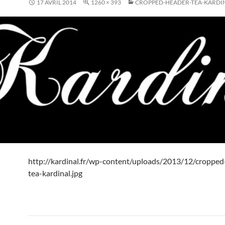
17 AVRIL 2014
1260 × 393
CROPPED-HEADER-TEA-KARDIN
http://kardinal.fr/wp-content/uploads/2013/12/cropped
tea-kardinal.jpg