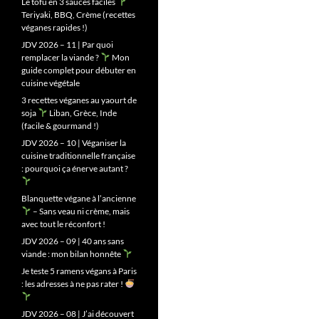
Le tofu en 3 sauces faciles
Teriyaki, BBQ, Crème (recettes
véganes rapides !)
JDV 2026 – 11 | Par quoi
remplacer la viande ?
Mon
guide complet pour débuter en
cuisine végétale
3 recettes véganes au yaourt de
soja
Liban, Grèce, Inde
(facile & gourmand !)
JDV 2026 – 10 | Véganiser la
cuisine traditionnelle française
: pourquoi ça énerve autant ?
Blanquette végane à l’ancienne
– Sans veau ni crème, mais
avec tout le réconfort !
JDV 2026 – 09 | 40 ans sans
viande : mon bilan honnête
Je teste 5 ramens végans à Paris
: les adresses à ne pas rater !
JDV 2026 – 08 | J’ai découvert