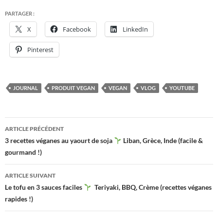
PARTAGER :
X
Facebook
LinkedIn
Pinterest
JOURNAL
PRODUIT VEGAN
VEGAN
VLOG
YOUTUBE
Navigation
ARTICLE PRÉCÉDENT
des
3 recettes véganes au yaourt de soja
Liban, Grèce, Inde (facile &
gourmand !)
articles
ARTICLE SUIVANT
Le tofu en 3 sauces faciles
Teriyaki, BBQ, Crème (recettes véganes
rapides !)