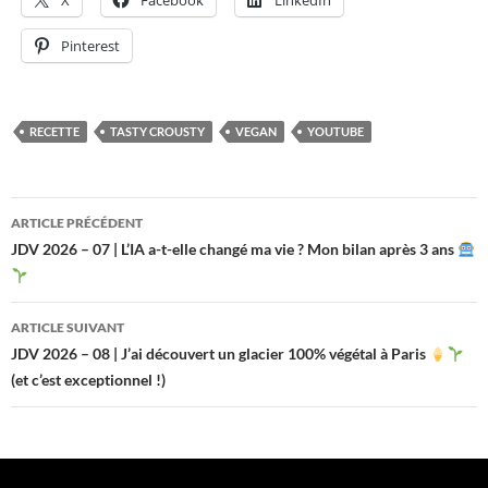
X
Facebook
LinkedIn
Pinterest
RECETTE
TASTY CROUSTY
VEGAN
YOUTUBE
Navigation
ARTICLE PRÉCÉDENT
des
JDV 2026 – 07 | L’IA a-t-elle changé ma vie ? Mon bilan après 3 ans
articles
ARTICLE SUIVANT
JDV 2026 – 08 | J’ai découvert un glacier 100% végétal à Paris
(et c’est exceptionnel !)