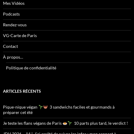
Mes Vidéos
Podcasts
Rendez-vous
VG-Carte de Paris
Contact
À propos…
Politique de confidentialité
ARTICLES RÉCENTS
Pique-nique végan
3 sandwichs faciles et gourmands à
préparer cet été
Je teste les flans végans de Paris
10 parts plus tard, le verdict !
JDV 2026 – 14 | J’ai arrêté de suivre les infos : mon rapport à