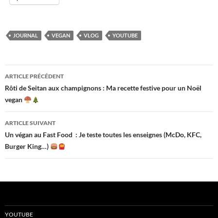
JOURNAL
VEGAN
VLOG
YOUTUBE
Navigation
ARTICLE PRÉCÉDENT
des
Rôti de Seitan aux champignons : Ma recette festive pour un Noël
vegan
articles
ARTICLE SUIVANT
Un végan au Fast Food : Je teste toutes les enseignes (McDo, KFC,
Burger King…)
YOUTUBE