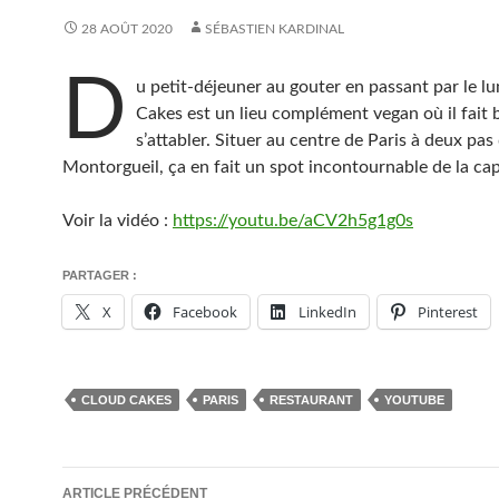
28 AOÛT 2020
SÉBASTIEN KARDINAL
D
u petit-déjeuner au gouter en passant par le l
Cakes est un lieu complément vegan où il fait 
s’attabler. Situer au centre de Paris à deux pas 
Montorgueil, ça en fait un spot incontournable de la cap
Voir la vidéo :
https://youtu.be/aCV2h5g1g0s
PARTAGER :
X
Facebook
LinkedIn
Pinterest
CLOUD CAKES
PARIS
RESTAURANT
YOUTUBE
Navigation
ARTICLE PRÉCÉDENT