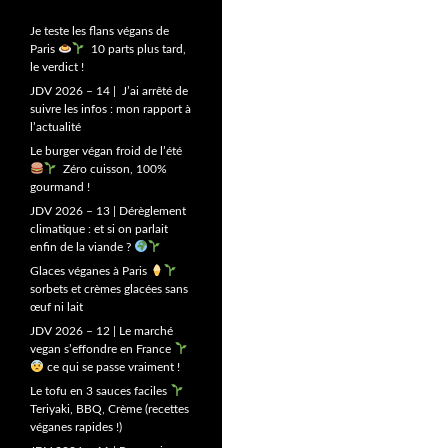
Je teste les flans végans de
Paris
10 parts plus tard,
le verdict !
JDV 2026 – 14 | J’ai arrêté de
suivre les infos : mon rapport à
l’actualité
Le burger végan froid de l’été
Zéro cuisson, 100%
gourmand !
JDV 2026 – 13 | Dérèglement
climatique : et si on parlait
enfin de la viande ?
Glaces véganes à Paris
sorbets et crèmes glacées sans
œuf ni lait
JDV 2026 – 12 | Le marché
vegan s’effondre en France
ce qui se passe vraiment !
Le tofu en 3 sauces faciles
Teriyaki, BBQ, Crème (recettes
véganes rapides !)