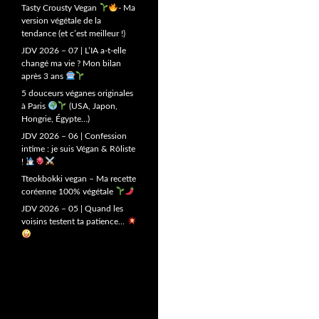
Tasty Crousty Vegan
- Ma
version végétale de la
tendance (et c’est meilleur !)
JDV 2026 – 07 | L’IA a-t-elle
changé ma vie ? Mon bilan
après 3 ans
5 douceurs véganes originales
à Paris
(USA, Japon,
Hongrie, Égypte…)
JDV 2026 – 06 | Confession
intime : je suis Végan & Rôliste
!
Tteokbokki vegan – Ma recette
coréenne 100% végétale
JDV 2026 – 05 | Quand les
voisins testent ta patience…