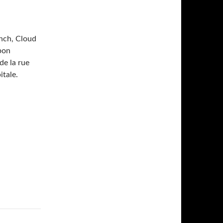
unch, Cloud
bon
de la rue
itale.