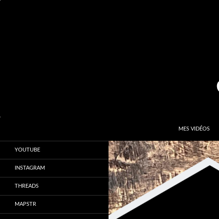
Aller
au
contenu
Recherche
Kardinal.fr
MES VIDÉOS
Le site officiel de Sébastien Kardinal
YOUTUBE
INSTAGRAM
THREADS
MAPSTR