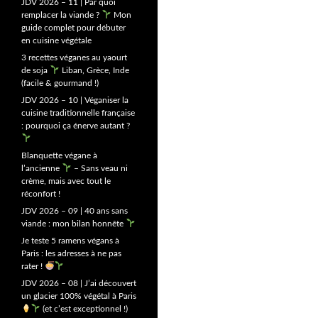
JDV 2026 – 11 | Par quoi
remplacer la viande ?
Mon
guide complet pour débuter
en cuisine végétale
3 recettes véganes au yaourt
de soja
Liban, Grèce, Inde
(facile & gourmand !)
JDV 2026 – 10 | Véganiser la
cuisine traditionnelle française
: pourquoi ça énerve autant ?
Blanquette végane à
l’ancienne
– Sans veau ni
crème, mais avec tout le
réconfort !
JDV 2026 – 09 | 40 ans sans
viande : mon bilan honnête
Je teste 5 ramens végans à
Paris : les adresses à ne pas
rater !
JDV 2026 – 08 | J’ai découvert
un glacier 100% végétal à Paris
(et c’est exceptionnel !)