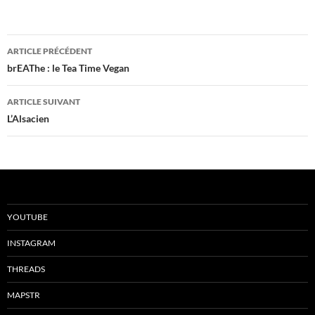
Navigation
ARTICLE PRÉCÉDENT
des
brEAThe : le Tea Time Vegan
articles
ARTICLE SUIVANT
L’Alsacien
YOUTUBE
INSTAGRAM
THREADS
MAPSTR