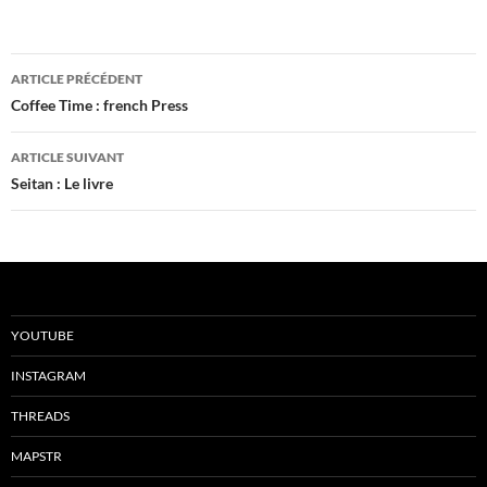
Navigation
ARTICLE PRÉCÉDENT
des
Coffee Time : french Press
articles
ARTICLE SUIVANT
Seitan : Le livre
YOUTUBE
INSTAGRAM
THREADS
MAPSTR