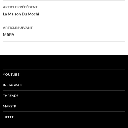
Navigation
ARTICLE PRÉCÉDENT
des
La Maison Du Mochi
articles
ARTICLE SUIVANT
MōPA
YOUTUBE
INSTAGRAM
THREADS
MAPSTR
TIPEEE