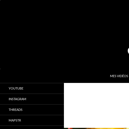
Aller
au
contenu
Recherche
Kardinal.fr
MES VIDÉOS
Le site officiel de Sébastien Kardinal
YOUTUBE
INSTAGRAM
THREADS
MAPSTR