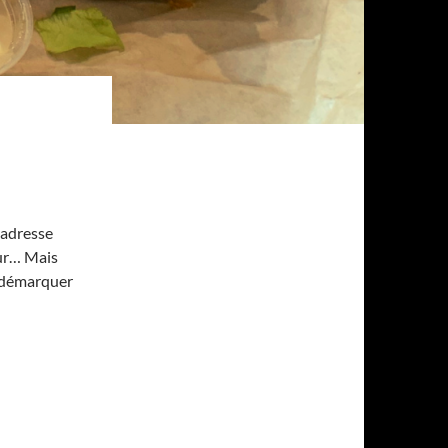
 adresse
ur… Mais
e démarquer