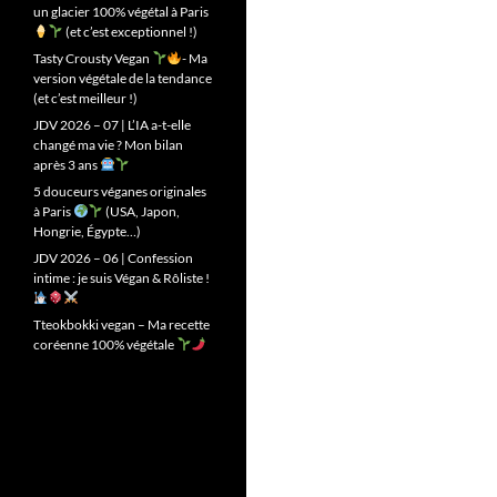
un glacier 100% végétal à Paris
(et c’est exceptionnel !)
Tasty Crousty Vegan
- Ma
version végétale de la tendance
(et c’est meilleur !)
JDV 2026 – 07 | L’IA a-t-elle
changé ma vie ? Mon bilan
après 3 ans
5 douceurs véganes originales
à Paris
(USA, Japon,
Hongrie, Égypte…)
JDV 2026 – 06 | Confession
intime : je suis Végan & Rôliste !
Tteokbokki vegan – Ma recette
coréenne 100% végétale