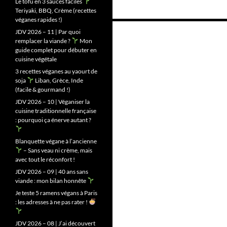
Le tofu en 3 sauces faciles
Teriyaki, BBQ, Crème (recettes
véganes rapides !)
Navigation
JDV 2026 – 11 | Par quoi
remplacer la viande ?
Mon
des
guide complet pour débuter en
cuisine végétale
articles
3 recettes véganes au yaourt de
soja
Liban, Grèce, Inde
(facile & gourmand !)
JDV 2026 – 10 | Véganiser la
cuisine traditionnelle française
: pourquoi ça énerve autant ?
Blanquette végane à l’ancienne
– Sans veau ni crème, mais
avec tout le réconfort !
JDV 2026 – 09 | 40 ans sans
viande : mon bilan honnête
Je teste 5 ramens végans à Paris
: les adresses à ne pas rater !
JDV 2026 – 08 | J’ai découvert