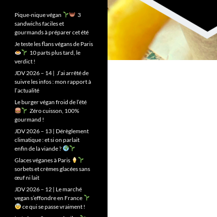
Pique-nique végan
3
sandwichs faciles et
gourmands à préparer cet été
Je teste les flans végans de Paris
10 parts plus tard, le
verdict !
JDV 2026 – 14 | J’ai arrêté de
suivre les infos : mon rapport à
l’actualité
Le burger végan froid de l’été
Zéro cuisson, 100%
gourmand !
JDV 2026 – 13 | Dérèglement
climatique : et si on parlait
enfin de la viande ?
Glaces véganes à Paris
sorbets et crèmes glacées sans
œuf ni lait
JDV 2026 – 12 | Le marché
vegan s’effondre en France
ce qui se passe vraiment !