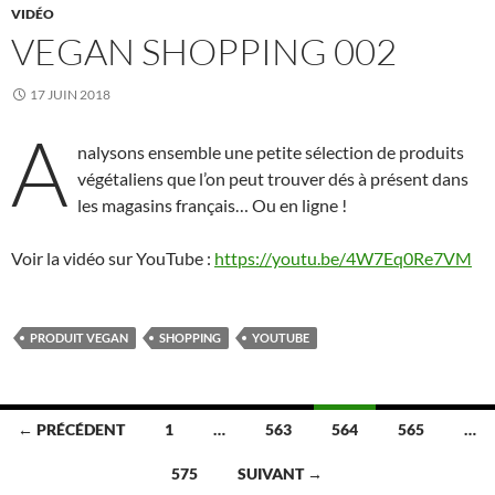
VIDÉO
VEGAN SHOPPING 002
17 JUIN 2018
A
nalysons ensemble une petite sélection de produits
végétaliens que l’on peut trouver dés à présent dans
les magasins français… Ou en ligne !
Voir la vidéo sur YouTube :
https://youtu.be/4W7Eq0Re7VM
PRODUIT VEGAN
SHOPPING
YOUTUBE
Navigation
← PRÉCÉDENT
1
…
563
564
565
…
des
575
SUIVANT →