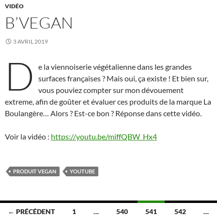
VIDÉO
B’VEGAN
3 AVRIL 2019
D
e la viennoiserie végétalienne dans les grandes
surfaces françaises ? Mais oui, ça existe ! Et bien sur,
vous pouviez compter sur mon dévouement
extreme, afin de goûter et évaluer ces produits de la marque La
Boulangère… Alors ? Est-ce bon ? Réponse dans cette vidéo.
Voir la vidéo :
https://youtu.be/miffQBW_Hx4
PRODUIT VEGAN
YOUTUBE
Navigation
← PRÉCÉDENT
1
…
540
541
542
…