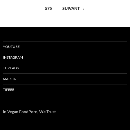
des
575
SUIVANT →
articles
YOUTUBE
INSTAGRAM
THREADS
MAPSTR
TIPEEE
In Vegan FoodPorn, We Trust