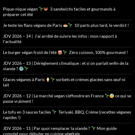
Pique-nique végan
3 sandwichs faciles et gourmands à
préparer cet été
Je teste les flans végans de Paris
10 parts plus tard, le verdict !
JDV 2026 – 14 | J’ai arrêté de suivre les infos : mon rapport à
l’actualité
Le burger végan froid de l’été
Zéro cuisson, 100% gourmand !
JDV 2026 – 13 | Dérèglement climatique : et si on parlait enfin de la
viande ?
Glaces véganes à Paris
sorbets et crèmes glacées sans œuf ni
lait
JDV 2026 – 12 | Le marché vegan s’effondre en France
ce qui se
passe vraiment !
Le tofu en 3 sauces faciles
Teriyaki, BBQ, Crème (recettes véganes
rapides !)
JDV 2026 – 11 | Par quoi remplacer la viande ?
Mon guide
complet pour débuter en cuisine végétale