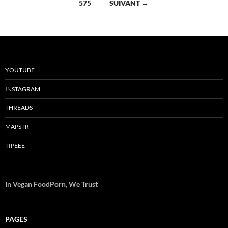
575
SUIVANT →
articles
YOUTUBE
INSTAGRAM
THREADS
MAPSTR
TIPEEE
In Vegan FoodPorn, We Trust
PAGES