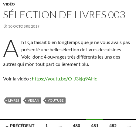
VIDÉO
SÉLECTION DE LIVRES 003
30 OCTOBRE 2019
A
h ! Ça faisait bien longtemps que je ne vous avais pas
présenté une belle sélection de livres de cuisines.
Voici donc 4 ouvrages très différents les uns des
autres qui m’on tout particulièrement plu.
Voir la vidéo :
https://youtu.be/O_J3kjq9AHc
LIVRES
VEGAN
YOUTUBE
Navigation
← PRÉCÉDENT
1
…
480
481
482
…
des