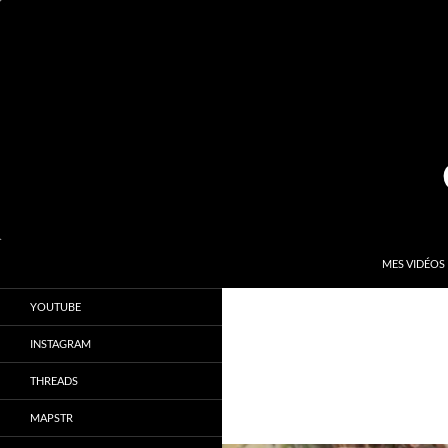
Aller
au
contenu
Recherche
Kardinal.fr
MES VIDÉOS
Le site officiel de Sébastien Kardinal
YOUTUBE
INSTAGRAM
THREADS
MAPSTR