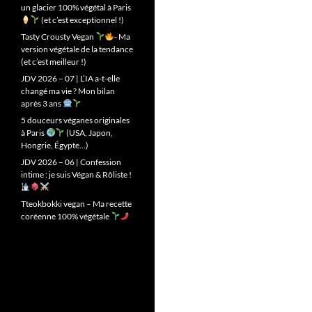
un glacier 100% végétal à Paris
(et c’est exceptionnel !)
Tasty Crousty Vegan
- Ma
version végétale de la tendance
(et c’est meilleur !)
JDV 2026 – 07 | L’IA a-t-elle
changé ma vie ? Mon bilan
après 3 ans
5 douceurs véganes originales
à Paris
(USA, Japon,
Hongrie, Égypte…)
JDV 2026 – 06 | Confession
intime : je suis Végan & Rôliste !
Tteokbokki vegan – Ma recette
coréenne 100% végétale