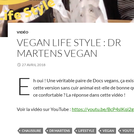
VIDÉO
VEGAN LIFE STYLE : DR
MARTENS VEGAN
27 AVRIL 2018
E
h oui ! Une véritable paire de Docs vegans, ça ex
cette version sans cuir animal est-elle de bonne qu
ce confortable ? La réponse dans cette vidéo !
Voir la vidéo sur YouTube :
https://youtu.be/BcP4slKqi2g
CHAUSSURE
DR MARTENS
LIFESTYLE
VEGAN
YOUTU