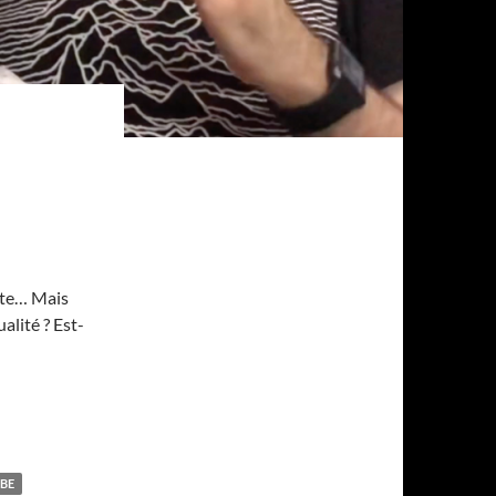
iste… Mais
alité ? Est-
BE