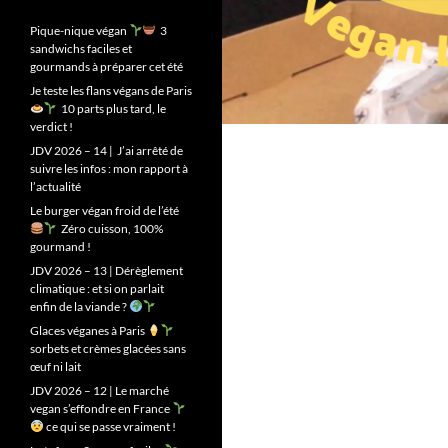
Pique-nique végan
3
sandwichs faciles et
gourmands à préparer cet été
Je teste les flans végans de Paris
10 parts plus tard, le
verdict !
JDV 2026 – 14 | J’ai arrêté de
suivre les infos : mon rapport à
l’actualité
Le burger végan froid de l’été
Zéro cuisson, 100%
gourmand !
JDV 2026 – 13 | Dérèglement
climatique : et si on parlait
enfin de la viande ?
Glaces véganes à Paris
sorbets et crèmes glacées sans
œuf ni lait
JDV 2026 – 12 | Le marché
vegan s’effondre en France
ce qui se passe vraiment !