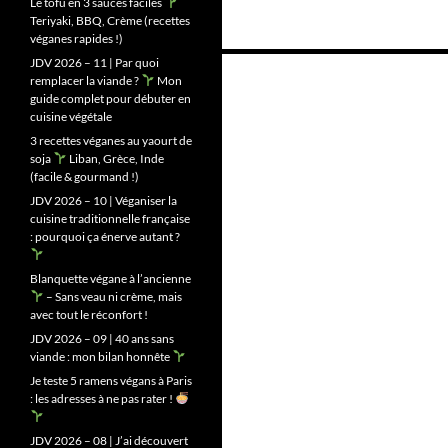
Le tofu en 3 sauces faciles
Teriyaki, BBQ, Crème (recettes
véganes rapides !)
Navigation
JDV 2026 – 11 | Par quoi
remplacer la viande ?
Mon
des
guide complet pour débuter en
cuisine végétale
articles
3 recettes véganes au yaourt de
soja
Liban, Grèce, Inde
(facile & gourmand !)
JDV 2026 – 10 | Véganiser la
cuisine traditionnelle française
: pourquoi ça énerve autant ?
Blanquette végane à l’ancienne
– Sans veau ni crème, mais
avec tout le réconfort !
JDV 2026 – 09 | 40 ans sans
viande : mon bilan honnête
Je teste 5 ramens végans à Paris
: les adresses à ne pas rater !
JDV 2026 – 08 | J’ai découvert