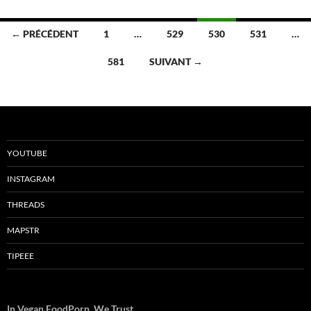
Navigation
← PRÉCÉDENT
1
…
529
530
531
…
des
581
SUIVANT →
articles
YOUTUBE
INSTAGRAM
THREADS
MAPSTR
TIPEEE
In Vegan FoodPorn, We Trust