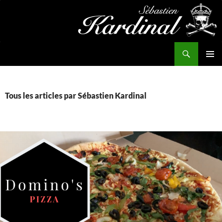
Aller
au
contenu
Recherche
Kardinal.fr
MENU
PRINCI
Tous les articles par Sébastien Kardinal